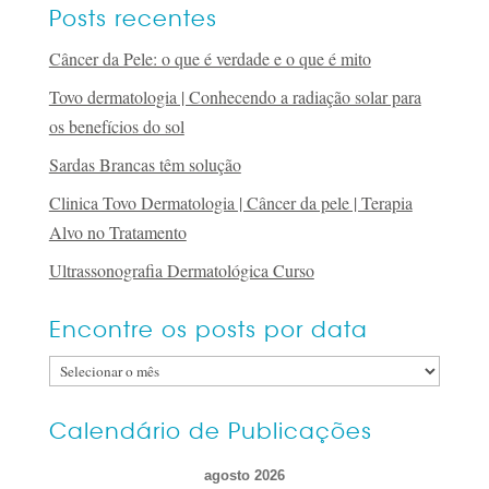
Posts recentes
Câncer da Pele: o que é verdade e o que é mito
Tovo dermatologia | Conhecendo a radiação solar para
os benefícios do sol
Sardas Brancas têm solução
Clinica Tovo Dermatologia | Câncer da pele | Terapia
Alvo no Tratamento
Ultrassonografia Dermatológica Curso
Encontre os posts por data
Encontre
os
posts
Calendário de Publicações
por
agosto 2026
data