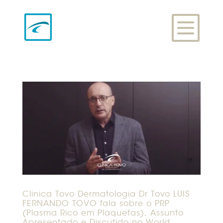
Clinica Tovo Dermatologia Dr Tovo LUIS
FERNANDO TOVO fala sobre o PRP
(Plasma Rico em Plaquetas), Assunto
Apresentado e Discutido no World