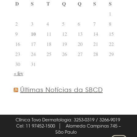
D
S
T
Q
Q
S
S
1
2
3
4
5
6
7
8
10
9
11
12
13
14
15
16
17
18
19
20
21
22
23
24
25
26
27
28
29
30
31
« fev
Últimas Notícias da SBCD
Clínica Tovo Dermatologia: 3253-0319 / 3266-9019
Cel: 11 97452-1500
Alameda Campinas 745 –
São Paulo