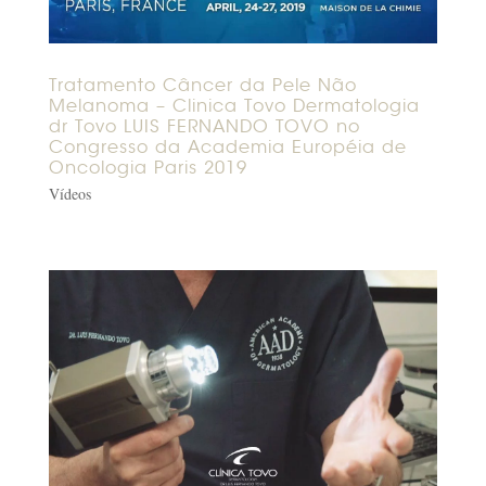
Tratamento Câncer da Pele Não
Melanoma – Clinica Tovo Dermatologia
dr Tovo LUIS FERNANDO TOVO no
Congresso da Academia Européia de
Oncologia Paris 2019
Vídeos