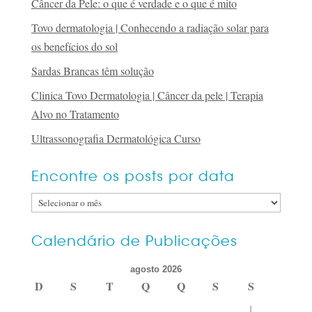
Câncer da Pele: o que é verdade e o que é mito
Tovo dermatologia | Conhecendo a radiação solar para
os benefícios do sol
Sardas Brancas têm solução
Clinica Tovo Dermatologia | Câncer da pele | Terapia
Alvo no Tratamento
Ultrassonografia Dermatológica Curso
Encontre os posts por data
Encontre
os
posts
Calendário de Publicações
por
agosto 2026
data
D
S
T
Q
Q
S
S
1