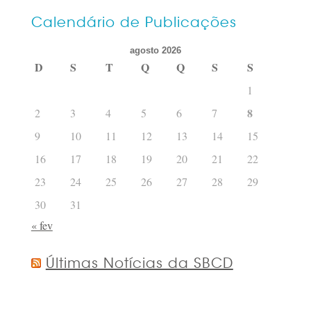
os
posts
Calendário de Publicações
por
agosto 2026
data
D
S
T
Q
Q
S
S
1
8
2
3
4
5
6
7
9
10
11
12
13
14
15
16
17
18
19
20
21
22
23
24
25
26
27
28
29
30
31
« fev
Últimas Notícias da SBCD