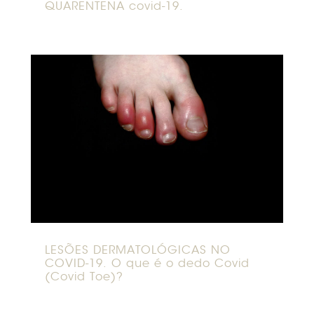
QUARENTENA covid-19.
LESÕES DERMATOLÓGICAS NO
COVID-19. O que é o dedo Covid
(Covid Toe)?