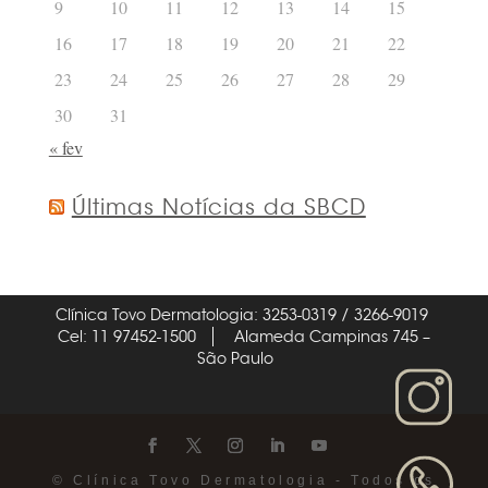
9
10
11
12
13
14
15
16
17
18
19
20
21
22
23
24
25
26
27
28
29
30
31
« fev
Últimas Notícias da SBCD
Clínica Tovo Dermatologia: 3253-0319 / 3266-9019
Cel: 11 97452-1500
Alameda Campinas 745 –
São Paulo
© Clínica Tovo Dermatologia - Todos os