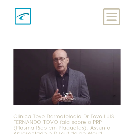
Clinica Tovo Dermatologia Dr Tovo LUIS
FERNANDO TOVO fala sobre o PRP
(Plasma Rico em Plaquetas), Assunto
Apresentado e Discutido no World