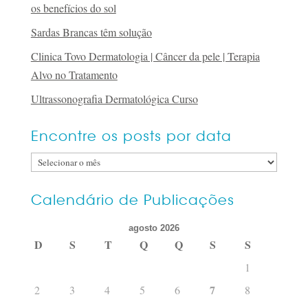
os benefícios do sol
Sardas Brancas têm solução
Clinica Tovo Dermatologia | Câncer da pele | Terapia
Alvo no Tratamento
Ultrassonografia Dermatológica Curso
Encontre os posts por data
Encontre
os
posts
Calendário de Publicações
por
agosto 2026
data
D
S
T
Q
Q
S
S
1
7
2
3
4
5
6
8