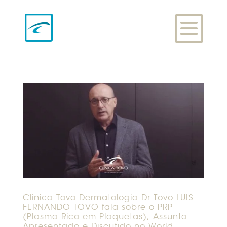
Clinica Tovo Dermatologia Dr Tovo LUIS
FERNANDO TOVO fala sobre o PRP
(Plasma Rico em Plaquetas), Assunto
Apresentado e Discutido no World