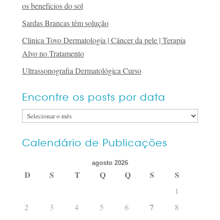
os benefícios do sol
Sardas Brancas têm solução
Clinica Tovo Dermatologia | Câncer da pele | Terapia
Alvo no Tratamento
Ultrassonografia Dermatológica Curso
Encontre os posts por data
Encontre
os
posts
Calendário de Publicações
por
agosto 2026
data
D
S
T
Q
Q
S
S
1
7
2
3
4
5
6
8