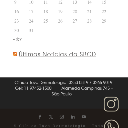
9
10
11
12
13
14
15
16
17
18
19
20
21
22
23
24
25
26
27
28
29
30
31
« fev
Últimas Notícias da SBCD
Clínica Tovo Dermatologia: 3253-0319 / 3266-9019
Cel: 11 97452-1500
Alameda Campinas 745 –
São Paulo
© Clínica Tovo Dermatologia - Todos os