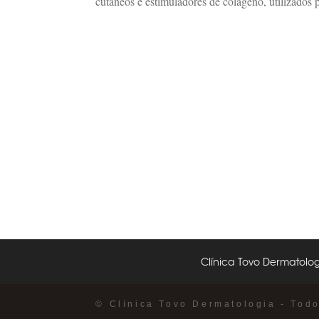
cutâneos e estimuladores de colágeno, utilizados p
Clínica Tovo Dermatolog
© Clínica Tovo Dermatologia - Tod