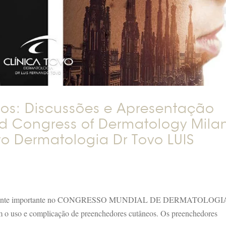
os: Discussões e Apresentação
d Congress of Dermatology Mila
vo Dermatologia Dr Tovo LUIS
o bastante importante no CONGRESSO MUNDIAL DE DERMATOLOGI
uso e complicação de preenchedores cutâneos. Os preenchedores