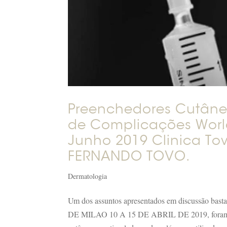
Preenchedores Cutâne
de Complicações Worl
Junho 2019 Clinica To
FERNANDO TOVO.
Dermatologia
Um dos assuntos apresentados em discussã
DE MILAO 10 A 15 DE ABRIL DE 2019, foram o 