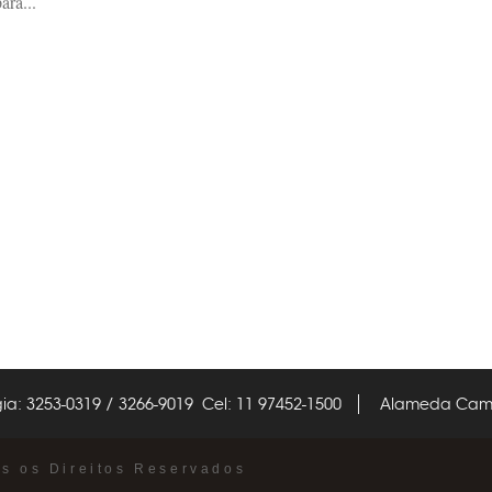
ara...
ia: 3253-0319 / 3266-9019 Cel: 11 97452-1500
Alameda Campi
os os Direitos Reservados