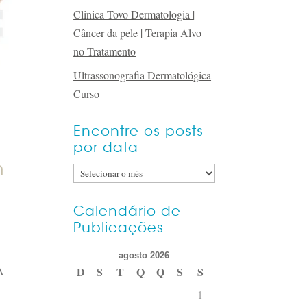
Clinica Tovo Dermatologia |
Câncer da pele | Terapia Alvo
no Tratamento
Ultrassonografia Dermatológica
Curso
Encontre os posts
por data
n
Encontre
os
posts
Calendário de
Publicações
por
data
agosto 2026
A
D
S
T
Q
Q
S
S
1