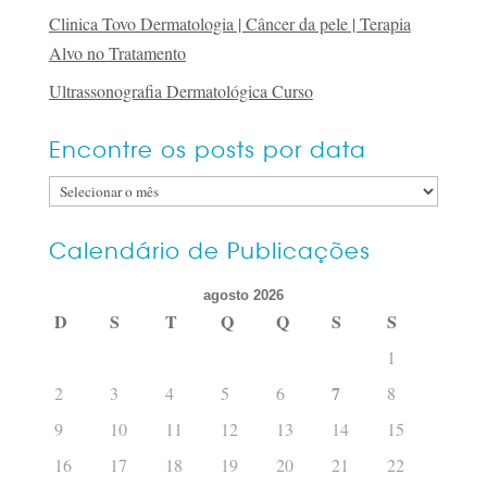
Clinica Tovo Dermatologia | Câncer da pele | Terapia
Alvo no Tratamento
Ultrassonografia Dermatológica Curso
Encontre os posts por data
Encontre
os
posts
Calendário de Publicações
por
agosto 2026
data
D
S
T
Q
Q
S
S
1
7
2
3
4
5
6
8
9
10
11
12
13
14
15
16
17
18
19
20
21
22