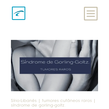
Sírio-Libanês | tumores cutâneos raros |
síndrome de gorling-goltz.