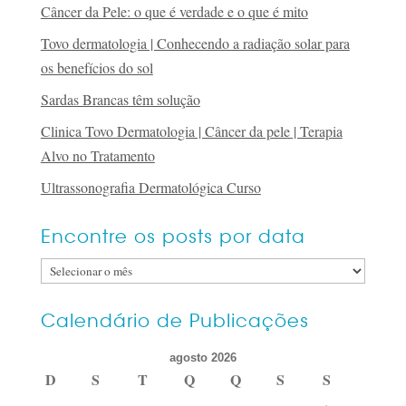
Câncer da Pele: o que é verdade e o que é mito
Tovo dermatologia | Conhecendo a radiação solar para
os benefícios do sol
Sardas Brancas têm solução
Clinica Tovo Dermatologia | Câncer da pele | Terapia
Alvo no Tratamento
Ultrassonografia Dermatológica Curso
Encontre os posts por data
Encontre
os
posts
Calendário de Publicações
por
agosto 2026
data
D
S
T
Q
Q
S
S