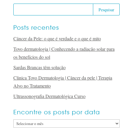
Posts recentes
Câncer da Pele: o que é verdade e o que é mito
Tovo dermatologia | Conhecendo a radiação solar para
os benefícios do sol
Sardas Brancas têm solução
Clinica Tovo Dermatologia | Câncer da pele | Terapia
Alvo no Tratamento
Ultrassonografia Dermatológica Curso
Encontre os posts por data
Encontre
os