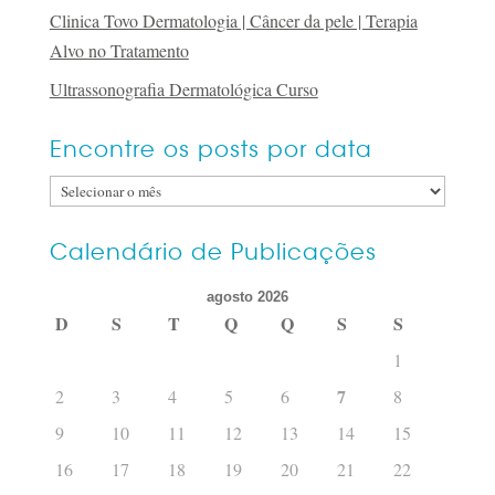
Clinica Tovo Dermatologia | Câncer da pele | Terapia
Alvo no Tratamento
Ultrassonografia Dermatológica Curso
Encontre os posts por data
Encontre
os
posts
Calendário de Publicações
por
agosto 2026
data
D
S
T
Q
Q
S
S
1
7
2
3
4
5
6
8
9
10
11
12
13
14
15
16
17
18
19
20
21
22