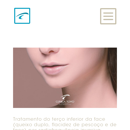
Tratamento do terço inferior da face
(queixo duplo, flacidez de pescoço e de