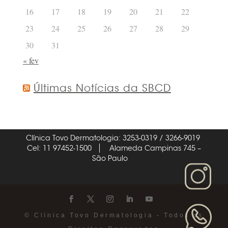
16
17
18
19
20
21
22
23
24
25
26
27
28
29
30
31
« fev
Últimas Notícias da SBCD
Clínica Tovo Dermatologia: 3253-0319 / 3266-9019
Cel: 11 97452-1500
Alameda Campinas 745 –
São Paulo
© Clínica Tovo Dermatologia - Todos os