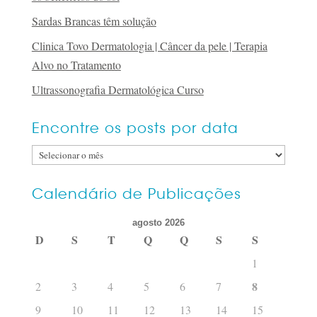
Sardas Brancas têm solução
Clinica Tovo Dermatologia | Câncer da pele | Terapia
Alvo no Tratamento
Ultrassonografia Dermatológica Curso
Encontre os posts por data
Encontre
os
posts
Calendário de Publicações
por
agosto 2026
data
D
S
T
Q
Q
S
S
1
8
2
3
4
5
6
7
9
10
11
12
13
14
15