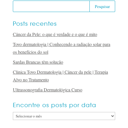
Posts recentes
Câncer da Pele: o que é verdade e o que é mito
Tovo dermatologia | Conhecendo a radiação solar para
os benefícios do sol
Sardas Brancas têm solução
Clinica Tovo Dermatologia | Câncer da pele | Terapia
Alvo no Tratamento
Ultrassonografia Dermatológica Curso
Encontre os posts por data
Encontre
os