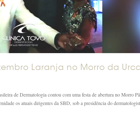
ezembro Laranja no Morro da Urc
leira de Dermatologia contou com uma festa de abertura no Morro P
enidade os atuais dirigentes da SBD, sob a presidência do dermatologis