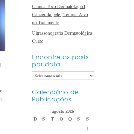
Clinica Tovo Dermatologia |
Câncer da pele | Terapia Alvo
no Tratamento
Ultrassonografia Dermatológica
Curso
Encontre os posts
a
por data
Encontre
os
ão
posts
Calendário de
ta
Publicações
por
data
agosto 2026
D
S
T
Q
Q
S
S
1