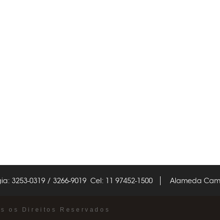
ia: 3253-0319 / 3266-9019 Cel: 11 97452-1500
Alameda Campi
os os Direitos Reservados