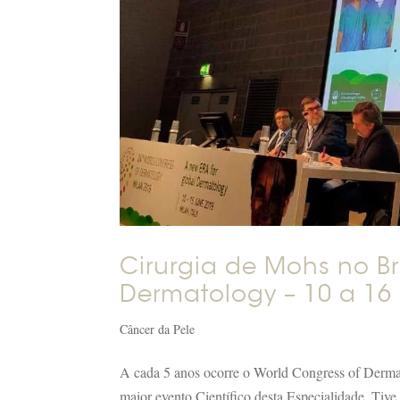
Cirurgia de Mohs no Br
Dermatology – 10 a 16
Câncer da Pele
A cada 5 anos ocorre o World Congress of Derma
maior evento Científico desta Especialidade. Tive