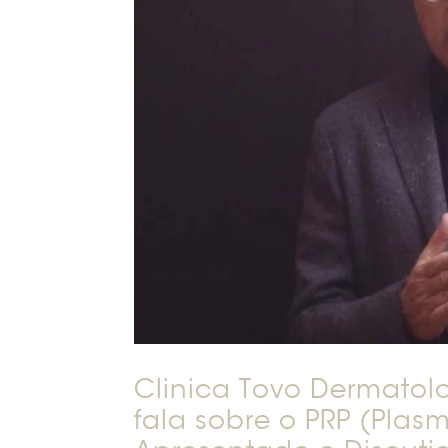
Clinica Tovo Dermatol
fala sobre o PRP (Plas