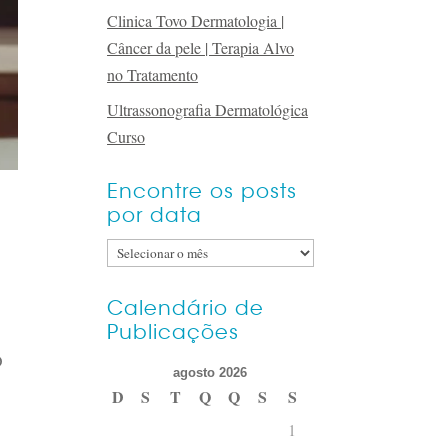
Clinica Tovo Dermatologia |
Câncer da pele | Terapia Alvo
no Tratamento
Ultrassonografia Dermatológica
Curso
Encontre os posts
por data
Encontre
os
posts
Calendário de
Publicações
por
data
O
agosto 2026
D
S
T
Q
Q
S
S
1