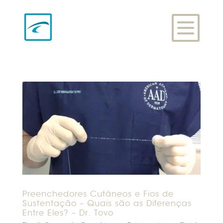
Preenchedores Cutâneos e Fios de
Sustentação – Quais são as Diferenças
Entre Eles? – Dr. Tovo