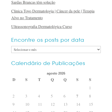
Sardas Brancas têm solução
Clinica Tovo Dermatologia | Câncer da pele | Terapia
Alvo no Tratamento
Ultrassonografia Dermatológica Curso
Encontre os posts por data
Encontre
os
posts
Calendário de Publicações
por
agosto 2026
data
D
S
T
Q
Q
S
S
1
7
2
3
4
5
6
8
9
10
11
12
13
14
15