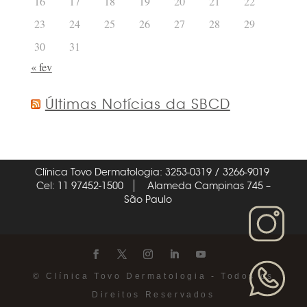
16
17
18
19
20
21
22
23
24
25
26
27
28
29
30
31
« fev
Últimas Notícias da SBCD
Clínica Tovo Dermatologia: 3253-0319 / 3266-9019
Cel: 11 97452-1500
Alameda Campinas 745 –
São Paulo
© Clínica Tovo Dermatologia - Todos os
Direitos Reservados