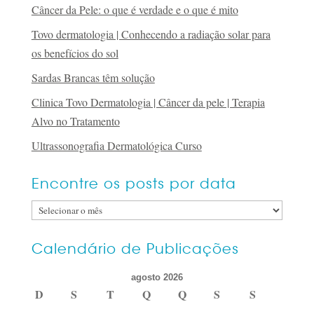
Câncer da Pele: o que é verdade e o que é mito
Tovo dermatologia | Conhecendo a radiação solar para
os benefícios do sol
Sardas Brancas têm solução
Clinica Tovo Dermatologia | Câncer da pele | Terapia
Alvo no Tratamento
Ultrassonografia Dermatológica Curso
Encontre os posts por data
Encontre
os
posts
Calendário de Publicações
por
agosto 2026
data
D
S
T
Q
Q
S
S