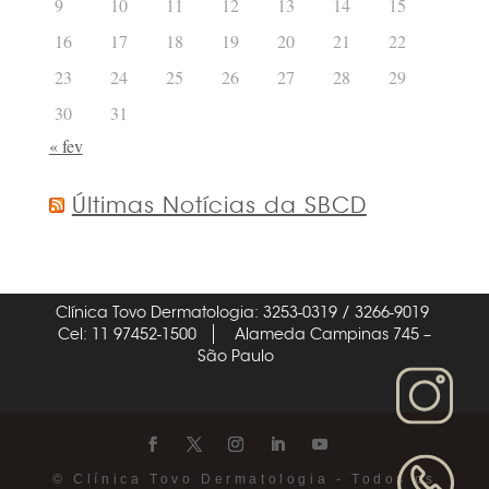
9
10
11
12
13
14
15
16
17
18
19
20
21
22
23
24
25
26
27
28
29
30
31
« fev
Últimas Notícias da SBCD
Clínica Tovo Dermatologia: 3253-0319 / 3266-9019
Cel: 11 97452-1500
Alameda Campinas 745 –
São Paulo
© Clínica Tovo Dermatologia - Todos os