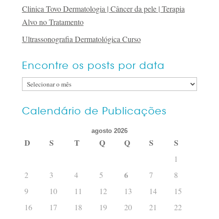
Clinica Tovo Dermatologia | Câncer da pele | Terapia
Alvo no Tratamento
Ultrassonografia Dermatológica Curso
Encontre os posts por data
Encontre
os
posts
Calendário de Publicações
por
agosto 2026
data
D
S
T
Q
Q
S
S
1
6
2
3
4
5
7
8
9
10
11
12
13
14
15
16
17
18
19
20
21
22