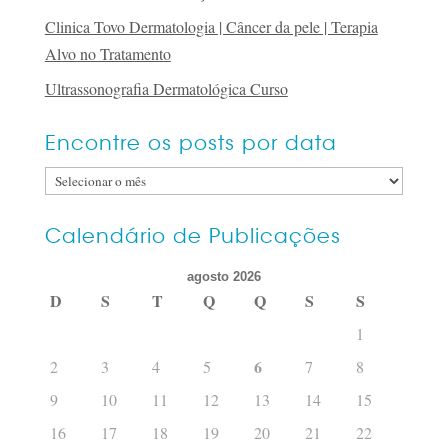
Clinica Tovo Dermatologia | Câncer da pele | Terapia
Alvo no Tratamento
Ultrassonografia Dermatológica Curso
Encontre os posts por data
Encontre
os
posts
Calendário de Publicações
por
agosto 2026
data
D
S
T
Q
Q
S
S
1
6
2
3
4
5
7
8
9
10
11
12
13
14
15
16
17
18
19
20
21
22