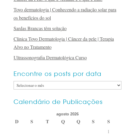
Tovo dermatologia | Conhecendo a radiação solar para
os benefícios do sol
Sardas Brancas têm solução
Clinica Tovo Dermatologia | Câncer da pele | Terapia
Alvo no Tratamento
Ultrassonografia Dermatológica Curso
Encontre os posts por data
Encontre
os
posts
Calendário de Publicações
por
agosto 2026
data
D
S
T
Q
Q
S
S
1