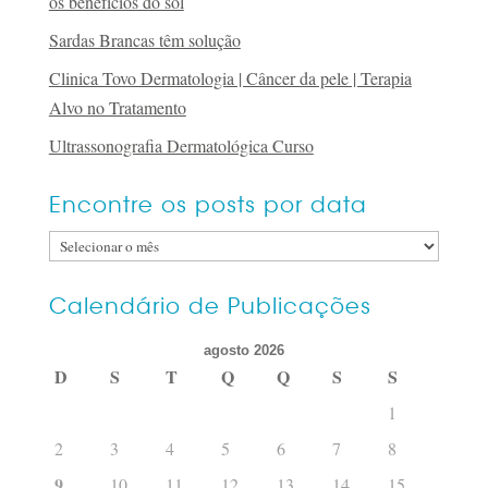
os benefícios do sol
Sardas Brancas têm solução
Clinica Tovo Dermatologia | Câncer da pele | Terapia
Alvo no Tratamento
Ultrassonografia Dermatológica Curso
Encontre os posts por data
Encontre
os
posts
Calendário de Publicações
por
agosto 2026
data
D
S
T
Q
Q
S
S
1
2
3
4
5
6
7
8
9
10
11
12
13
14
15