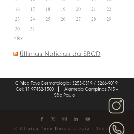
16
17
18
19
20
21
22
23
24
25
26
27
28
29
30
31
« fev
Últimas Notícias da SBCD
Clínica Tovo Dermatologia: 3253-0319 / 3266-9019
Cel: 11 97452-1500
Alameda Campinas 745 –
São Paulo
© Clínica Tovo Dermatologia - Todos os