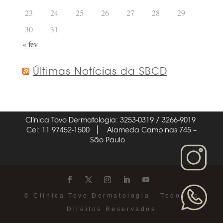
23
24
25
26
27
28
29
30
31
« fev
Últimas Notícias da SBCD
Clínica Tovo Dermatologia: 3253-0319 / 3266-9019
Cel: 11 97452-1500
Alameda Campinas 745 –
São Paulo
© Clínica Tovo Dermatologia - Todos os
Direitos Reservados