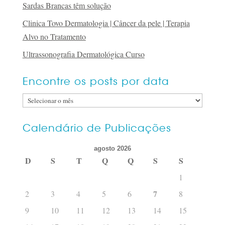
Sardas Brancas têm solução
Clinica Tovo Dermatologia | Câncer da pele | Terapia
Alvo no Tratamento
Ultrassonografia Dermatológica Curso
Encontre os posts por data
Encontre
os
posts
Calendário de Publicações
por
agosto 2026
data
D
S
T
Q
Q
S
S
1
7
2
3
4
5
6
8
9
10
11
12
13
14
15