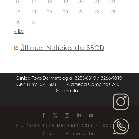
16
17
18
19
20
21
22
23
24
25
26
27
28
29
30
31
« fev
Últimas Notícias da SBCD
Clínica Tovo Dermatologia: 3253-0319 / 3266-9019
Cel: 11 97452-1500
Alameda Campinas 745 –
São Paulo
© Clínica Tovo Dermatologia - Todos os
Direitos Reservados