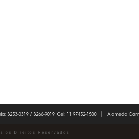
ia: 3253-0319 / 3266-9019 Cel: 11 97452-1500
Alameda Campi
os os Direitos Reservados