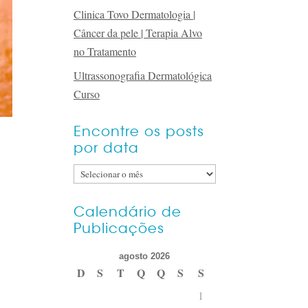
Clinica Tovo Dermatologia |
Câncer da pele | Terapia Alvo
no Tratamento
Ultrassonografia Dermatológica
Curso
Encontre os posts
por data
Encontre
os
posts
Calendário de
Publicações
por
data
agosto 2026
D
S
T
Q
Q
S
S
1