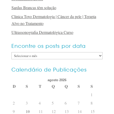
Sardas Brancas têm solução
Clinica Tovo Dermatologia | Câncer da pele | Terapia
Alvo no Tratamento
Ultrassonografia Dermatológica Curso
Encontre os posts por data
Encontre
os
posts
Calendário de Publicações
por
agosto 2026
data
D
S
T
Q
Q
S
S
1
2
3
4
5
6
7
8
10
9
11
12
13
14
15