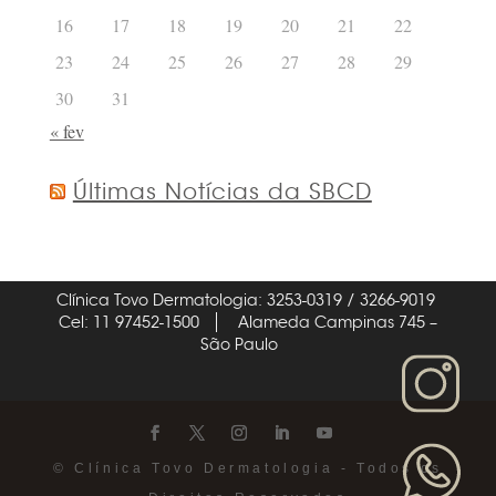
16
17
18
19
20
21
22
23
24
25
26
27
28
29
30
31
« fev
Últimas Notícias da SBCD
Clínica Tovo Dermatologia: 3253-0319 / 3266-9019
Cel: 11 97452-1500
Alameda Campinas 745 –
São Paulo
© Clínica Tovo Dermatologia - Todos os