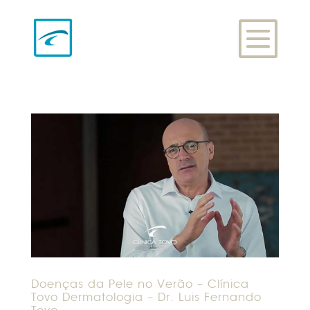
Doenças da Pele no Verão – Clínica
Tovo Dermatologia – Dr. Luis Fernando