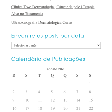
Clinica Tovo Dermatologia | Câncer da pele | Terapia
Alvo no Tratamento
Ultrassonografia Dermatológica Curso
Encontre os posts por data
Encontre
os
posts
Calendário de Publicações
por
agosto 2026
data
D
S
T
Q
Q
S
S
1
6
2
3
4
5
7
8
9
10
11
12
13
14
15
16
17
18
19
20
21
22