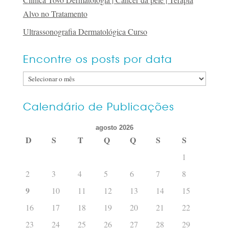
Alvo no Tratamento
Ultrassonografia Dermatológica Curso
Encontre os posts por data
Encontre
os
posts
Calendário de Publicações
por
agosto 2026
data
D
S
T
Q
Q
S
S
1
2
3
4
5
6
7
8
9
10
11
12
13
14
15
16
17
18
19
20
21
22
23
24
25
26
27
28
29