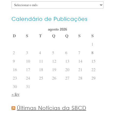
Encontre
os
posts
Calendário de Publicações
por
agosto 2026
data
D
S
T
Q
Q
S
S
1
8
2
3
4
5
6
7
9
10
11
12
13
14
15
16
17
18
19
20
21
22
23
24
25
26
27
28
29
30
31
« fev
Últimas Notícias da SBCD