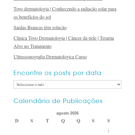
Tovo dermatologia | Conhecendo a radiação solar para
os benefícios do sol
Sardas Brancas têm solução
Clinica Tovo Dermatologia | Câncer da pele | Terapia
Alvo no Tratamento
Ultrassonografia Dermatológica Curso
Encontre os posts por data
Encontre
os
posts
Calendário de Publicações
por
agosto 2026
data
D
S
T
Q
Q
S
S
1