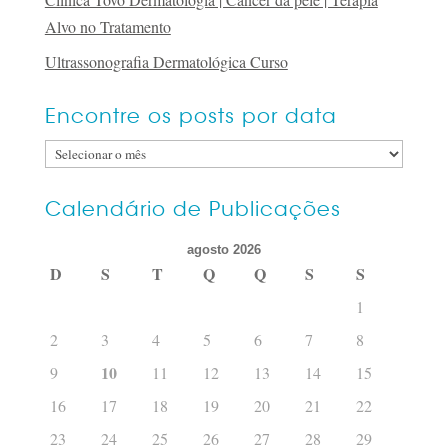
Alvo no Tratamento
Ultrassonografia Dermatológica Curso
Encontre os posts por data
Encontre
os
posts
Calendário de Publicações
por
agosto 2026
data
D
S
T
Q
Q
S
S
1
2
3
4
5
6
7
8
10
9
11
12
13
14
15
16
17
18
19
20
21
22
23
24
25
26
27
28
29