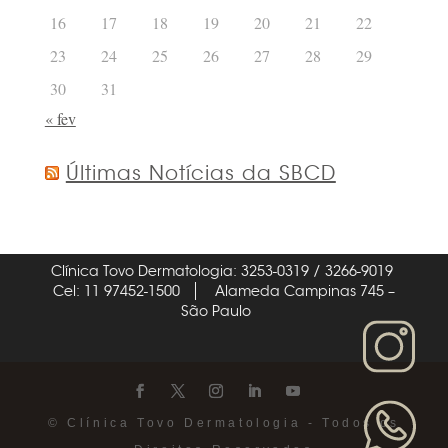
16
17
18
19
20
21
22
23
24
25
26
27
28
29
30
31
« fev
Últimas Notícias da SBCD
Clínica Tovo Dermatologia: 3253-0319 / 3266-9019
Cel: 11 97452-1500
Alameda Campinas 745 –
São Paulo
© Clínica Tovo Dermatologia - Todos os