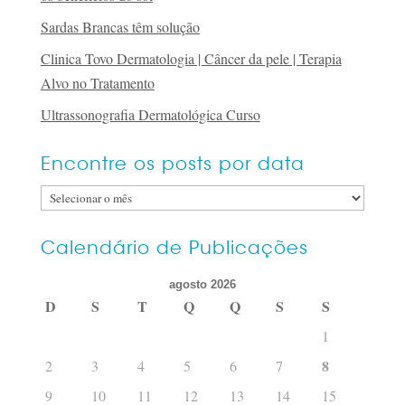
Sardas Brancas têm solução
Clinica Tovo Dermatologia | Câncer da pele | Terapia
Alvo no Tratamento
Ultrassonografia Dermatológica Curso
Encontre os posts por data
Encontre
os
posts
Calendário de Publicações
por
agosto 2026
data
D
S
T
Q
Q
S
S
1
8
2
3
4
5
6
7
9
10
11
12
13
14
15