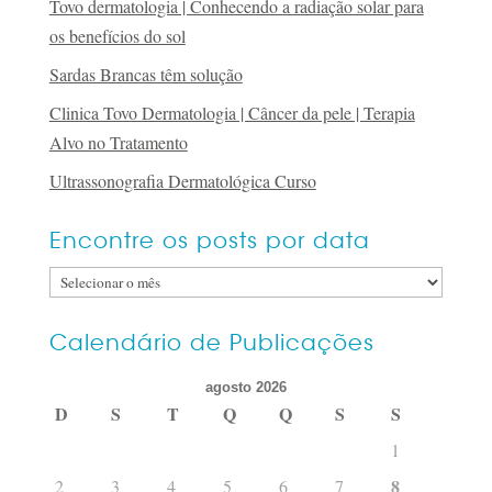
Tovo dermatologia | Conhecendo a radiação solar para
os benefícios do sol
Sardas Brancas têm solução
Clinica Tovo Dermatologia | Câncer da pele | Terapia
Alvo no Tratamento
Ultrassonografia Dermatológica Curso
Encontre os posts por data
Encontre
os
posts
Calendário de Publicações
por
agosto 2026
data
D
S
T
Q
Q
S
S
1
8
2
3
4
5
6
7