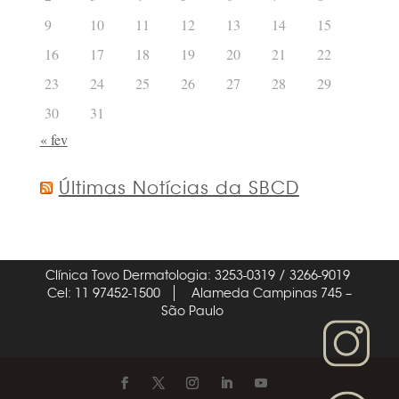
9
10
11
12
13
14
15
16
17
18
19
20
21
22
23
24
25
26
27
28
29
30
31
« fev
Últimas Notícias da SBCD
Clínica Tovo Dermatologia: 3253-0319 / 3266-9019
Cel: 11 97452-1500
Alameda Campinas 745 –
São Paulo