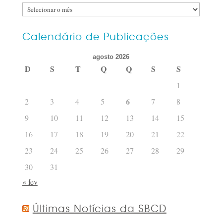
Encontre
os
posts
Calendário de Publicações
por
agosto 2026
data
D
S
T
Q
Q
S
S
1
6
2
3
4
5
7
8
9
10
11
12
13
14
15
16
17
18
19
20
21
22
23
24
25
26
27
28
29
30
31
« fev
Últimas Notícias da SBCD