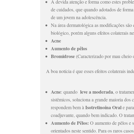
À devida atenção e forma como estes probl
de cuidados, que quando adotados de forma
de um jovem na adolescência.
Na área dermatológica as modificações são
biológico, porém alguns efeitos colaterais 
Acne
Aumento de pêlos
Bromidrose
(Caracterizado por mau cheio ou
A boa notícia é que esses efeitos colaterais i
Acne
leve a moderada
: quando
, o tratame
sistêmicos, soluciona a grande maioria dos 
Isotretinoína Oral
respondem bem à
e par
coadjuvante, quando bem indicado. O trata
Aumento de Pêlos:
O aumento de pêlos e su
orientados neste sentido. Para os raros caso