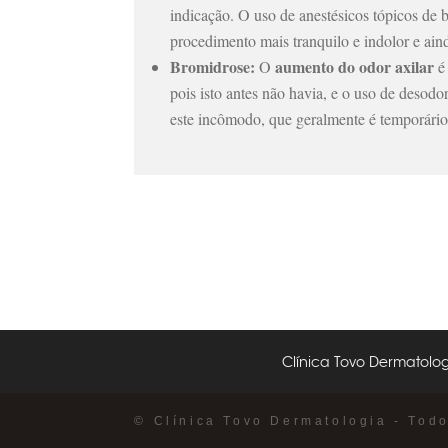
indicação. O uso de anestésicos tópicos de 
procedimento mais tranquilo e indolor e aind
Bromidrose:
aumento do odor axilar
O
é 
pois isto antes não havia, e o uso de desodo
este incômodo, que geralmente é temporári
Clínica Tovo Dermatolog
© Clínica Tovo Dermatologia - Tod