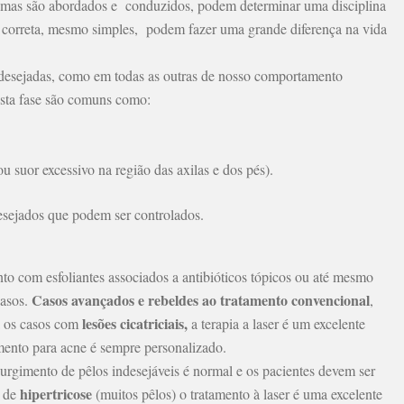
emas são abordados e conduzidos, podem determinar uma disciplina
 correta, mesmo simples, podem fazer uma grande diferença na vida
 desejadas, como em todas as outras de nosso comportamento
nesta fase são comuns como:
 suor excessivo na região das axilas e dos pés).
ndesejados que podem ser controlados.
nto com esfoliantes associados a antibióticos tópicos ou até mesmo
Casos avançados e rebeldes ao tratamento convencional
casos.
,
lesões cicatriciais,
a os casos com
a terapia a laser é um excelente
mento para acne é sempre personalizado.
rgimento de pêlos indesejáveis é normal e os pacientes devem ser
hipertricose
s de
(muitos pêlos) o tratamento à laser é uma excelente