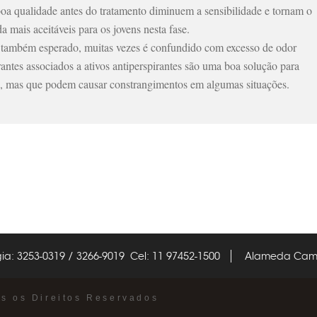
boa qualidade antes do tratamento diminuem a sensibilidade e tornam o
a mais aceitáveis para os jovens nesta fase.
também esperado, muitas vezes é confundido com excesso de odor
rantes associados a ativos antiperspirantes são uma boa solução para
o, mas que podem causar constrangimentos em algumas situações.
ia: 3253-0319 / 3266-9019 Cel: 11 97452-1500
Alameda Campi
os os Direitos Reservados