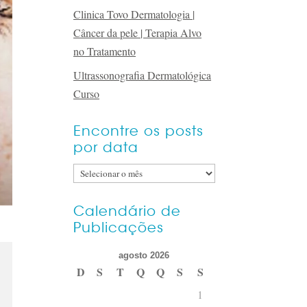
Clinica Tovo Dermatologia |
Câncer da pele | Terapia Alvo
no Tratamento
Ultrassonografia Dermatológica
Curso
Encontre os posts
por data
Encontre
os
posts
Calendário de
Publicações
por
data
agosto 2026
D
S
T
Q
Q
S
S
1