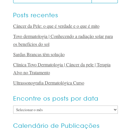
Posts recentes
Câncer da Pele: o que é verdade e o que é mito
Tovo dermatologia | Conhecendo a radiação solar para
os benefícios do sol
Sardas Brancas têm solução
Clinica Tovo Dermatologia | Câncer da pele | Terapia
Alvo no Tratamento
Ultrassonografia Dermatológica Curso
Encontre os posts por data
Encontre
os
posts
Calendário de Publicações